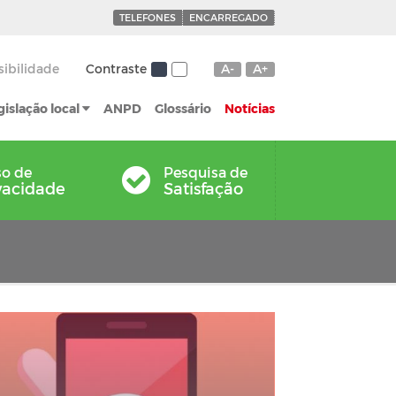
TELEFONES
ENCARREGADO
sibilidade
Contraste
A-
A+
gislação local
ANPD
Glossário
Notícias
so de
Pesquisa de
vacidade
Satisfação