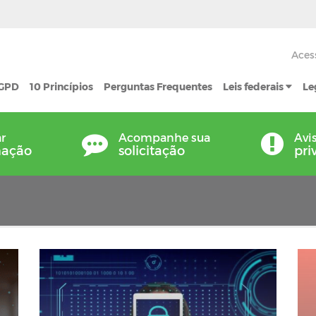
Aces
LGPD
10 Princípios
Perguntas Frequentes
Leis federais
Le
ar
Acompanhe sua
Avi
mação
solicitação
pri