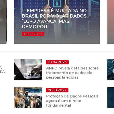
1ª EMPRESA É MULTADA NO
BRASIL POR VIOLAR DADOS:
`LGPD AVANÇA, MAS
DEMOROU`
18.07.2023
10.04.2023
Á
ANPD revela detalhes sobre
ARA
tratamento de dados de
pessoas falecidas
26.10.2022
Proteção de Dados Pessoais
agora é um direito
fundamental