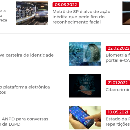
03.03.2022
a a
Metrô de SP é alvo de ação
 a
inédita que pede fim do
reza
reconhecimento facial
22.02.2022
va carteira de identidade
Biometria f
portal e-C
21.01.2022
ão plataforma eletrônica
Cibercrimi
tos
10.05.2021
 ANPD para conversas
Estado da 
os da LGPD
repartições