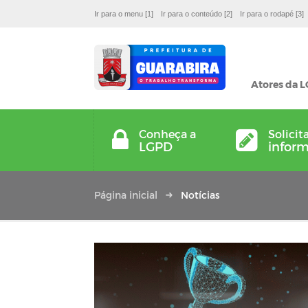
Ir para o menu [1]
Ir para o conteúdo [2]
Ir para o rodapé [3]
Atores da 
Conheça a
Solicit
LGPD
infor
Página inicial
Notícias