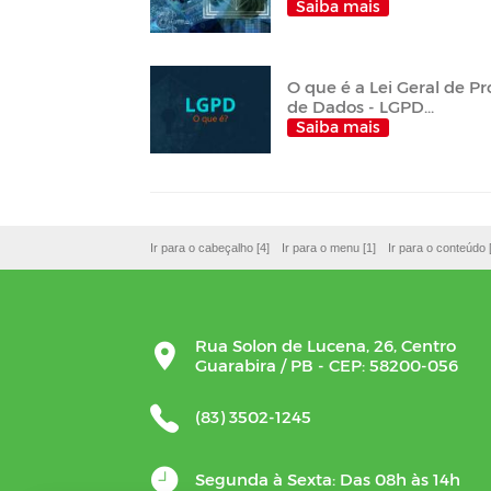
Saiba mais
O que é a Lei Geral de P
de Dados - LGPD...
Saiba mais
Ir para o cabeçalho [4]
Ir para o menu [1]
Ir para o conteúdo 
Rua Solon de Lucena, 26, Centro
Guarabira / PB - CEP: 58200-056
(83) 3502-1245
Segunda à Sexta: Das 08h às 14h