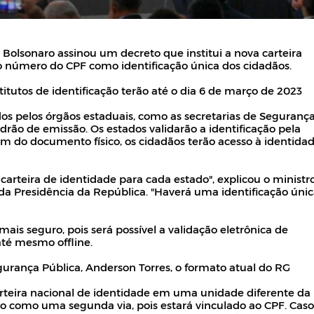
ir Bolsonaro assinou um decreto que institui a nova carteira
o número do CPF como identificação única dos cidadãos.
stitutos de identificação terão até o dia 6 de março de 2023
s pelos órgãos estaduais, como as secretarias de Seguranç
rão de emissão. Os estados validarão a identificação pela
ém do documento físico, os cidadãos terão acesso à identida
arteira de identidade para cada estado", explicou o ministr
da Presidência da República. "Haverá uma identificação úni
is seguro, pois será possível a validação eletrônica de
té mesmo offline.
gurança Pública, Anderson Torres, o formato atual do RG
rteira nacional de identidade em uma unidade diferente da
o como uma segunda via, pois estará vinculado ao CPF. Caso