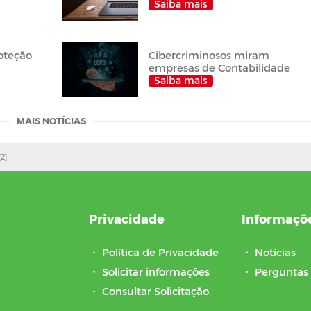
Saiba mais
roteção
Cibercriminosos miram
empresas de Contabilidade
Saiba mais
MAIS NOTÍCIAS
[2]
Privacidade
Informaçõ
・
Política de Privacidade
・
Notícias
・
Solicitar informações
・
Perguntas 
・
Consultar Solicitação