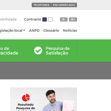
TELEFONES
ENCARREGADO
sibilidade
Contraste
A-
A+
gislação local
ANPD
Glossário
Notícias
so de
Pesquisa de
vacidade
Satisfação