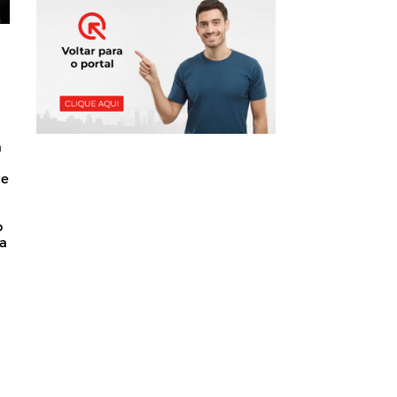
a
de
o
ca