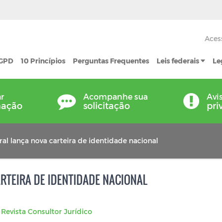
Aces
LGPD
10 Princípios
Perguntas Frequentes
Leis federais
Le
ar
Acompanhe sua
Avi
mação
solicitação
pri
al lança nova carteira de identidade nacional
RTEIRA DE IDENTIDADE NACIONAL
:
Revista Consultor Jurídico