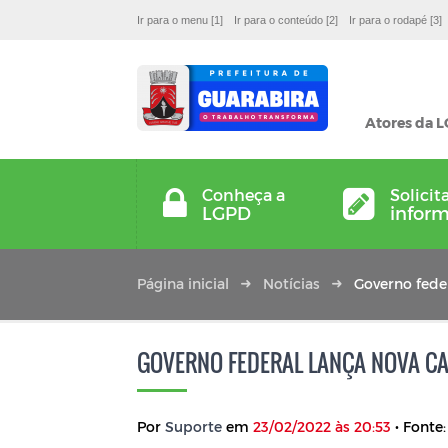
Ir para o menu [1]
Ir para o conteúdo [2]
Ir para o rodapé [3]
Atores da 
Conheça a
Solicit
LGPD
infor
Página inicial
Notícias
Governo feder
GOVERNO FEDERAL LANÇA NOVA CA
Por
Suporte
em
23/02/2022 às 20:53
• Fonte