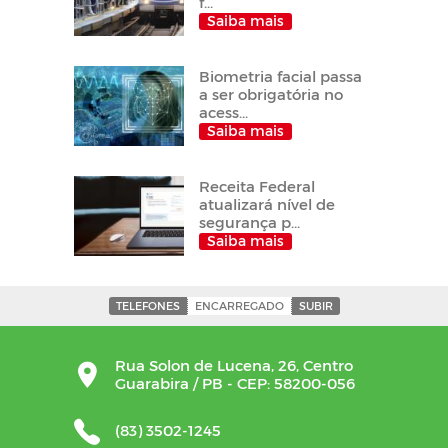
f...
Saiba mais
Biometria facial passa
a ser obrigatória no
acess...
Saiba mais
Receita Federal
atualizará nível de
segurança p...
Saiba mais
TELEFONES
ENCARREGADO
SUBIR
Rua Solon de Lucena, 26, Centro
Guarabira / PB - CEP: 58200-056
(83) 3502-1245