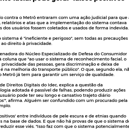
do contra o Metrô entraram com uma ação judicial para que 
elatórios e atas que a implementação do sistema contava
 dos usuários fossem coletados e usados de forma indevida.
 sistema é "ineficiente e perigoso", sem todas as precauções
 ao direito à privacidade.
rdenadora do Núcleo Especializado de Defesa do Consumidor
à coluna que "ao usar o sistema de reconhecimento facial, o
privacidade das pessoas, gera discriminação e deixa de
 é na melhoria do transporte público". O que, segundo ela, n
o Metrô já tem para garantir um serviço de qualidade.
 Direitos Digitais do Idec, explica a questão da
logia adotada é passível de falhas, podendo produzir ações
usuário pode ter seu longo e cansativo trajeto diário
ivos'", afirma. Alguém ser confundido com um procurado pela
mplo.
positivos' entre indivíduos de pele escura e de etnias quando
s na base de dados. E que não há provas de que o sistema d
eduzir esse viés. "Isso faz com que o sistema potencialment