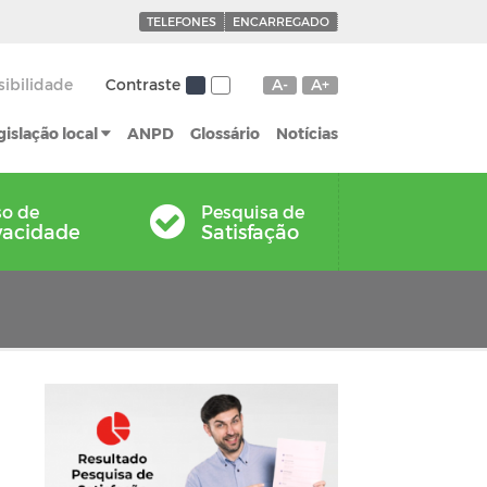
TELEFONES
ENCARREGADO
sibilidade
Contraste
A-
A+
gislação local
ANPD
Glossário
Notícias
so de
Pesquisa de
vacidade
Satisfação