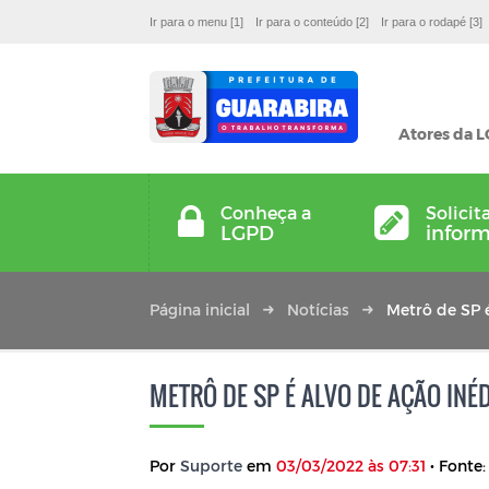
Ir para o menu [1]
Ir para o conteúdo [2]
Ir para o rodapé [3]
Atores da 
Conheça a
Solicit
LGPD
infor
Página inicial
Notícias
Metrô de SP 
METRÔ DE SP É ALVO DE AÇÃO INÉ
Por
Suporte
em
03/03/2022 às 07:31
• Fonte