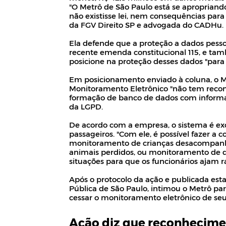
"O Metrô de São Paulo está se aproprian
não existisse lei, nem consequências para 
da FGV Direito SP e advogada do CADHu.
Ela defende que a proteção a dados pessoa
recente emenda constitucional 115, e tam
posicione na proteção desses dados "para 
Em posicionamento enviado à coluna, o M
Monitoramento Eletrônico "não tem recon
formação de banco de dados com informaç
da LGPD.
De acordo com a empresa, o sistema é exc
passageiros. "Com ele, é possível fazer a 
monitoramento de crianças desacompanhad
animais perdidos, ou monitoramento de def
situações para que os funcionários ajam 
Após o protocolo da ação e publicada est
Pública de São Paulo, intimou o Metrô par
cessar o monitoramento eletrônico de seu
Ação diz que reconheciment