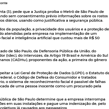
Conte
nta (3), pede que a Justiça proíba o Metrô de São Paulo de
ando sem consentimento prévio informações sobre os rostos
os diários, usando como justificativa a segurança pública.
dos da população, a privacidade dos usuários e a proteção de
endo atendidas pela empresa na implementação de um
ial e inteligência artificial que custou mais de R$ 50
tado de São Paulo, da Defensoria Pública da União, do
or (Idec), do Intervozes, da Artigo 19 Brasil e América do Sul
manos (CADHu), proponentes da ação, a primeira do gênero
itar a Lei Geral de Proteção de Dados (LGPD), o Estatuto d
 Federal, o Código de Defesa do Consumidor e tratados
ário, o sistema de reconhecimento facial é passível de falhas
ivocada de uma pessoa inocente como um procurado pela
 Pública de São Paulo determine que a empresa interrompa
ões em suas instalações e pague uma indenização de, pelo
oletivos já causados aos passageiros.