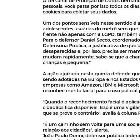
A Lei Geral de Proteção de Dados demand
pessoais. Você passa por isso todos os dia
cookies para coletar seus dados.
Um dos pontos sensíveis nesse sentido é a
adolescentes usuárias do metrô sem que h
frente não apenas com a LGPD, também c
Para o defensor Daniel Secco, coordenado
Defensoria Pública, a justificativa de que o
desaparecidas e, por isso, precisa ser man
mudam rapidamente, sabe-se que a chanc
crianças é pequena."
A ação ajuizada nesta quinta defende qu
sendo adotadas na Europa e nos Estados U
empresas como Amazon, IBM e Microsoft 
reconhecimento facial para o uso policial 
"Quando o reconhecimento facial é aplic
cidadãos fica disponível. Isso é uma vigil
que se prove o contrário", avalia à colun
"É um caminho sem volta para uma socie
relação aos cidadãos", alerta.
João Paulo Dorini, defensor público feder