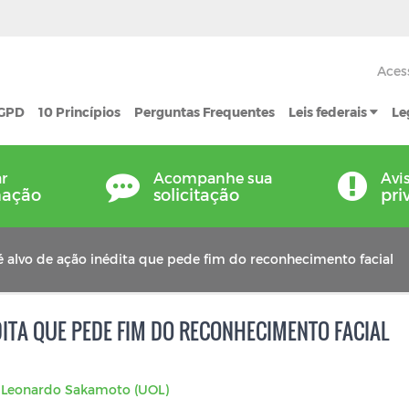
Aces
LGPD
10 Princípios
Perguntas Frequentes
Leis federais
Le
ar
Acompanhe sua
Avi
mação
solicitação
pri
é alvo de ação inédita que pede fim do reconhecimento facial
DITA QUE PEDE FIM DO RECONHECIMENTO FACIAL
:
Leonardo Sakamoto (UOL)