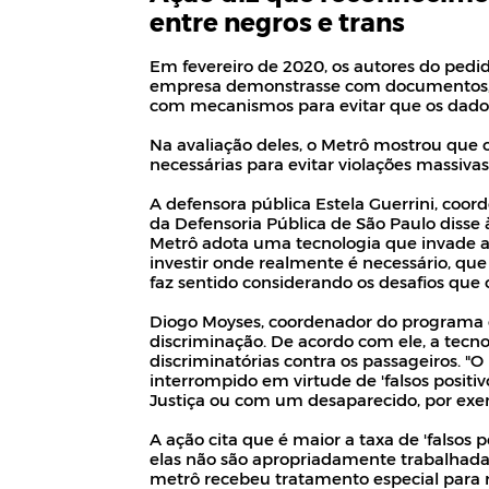
entre negros e trans
Em fevereiro de 2020, os autores do pedi
empresa demonstrasse com documentos, r
com mecanismos para evitar que os dados
Na avaliação deles, o Metrô mostrou que o
necessárias para evitar violações massivas
A defensora pública Estela Guerrini, coo
da Defensoria Pública de São Paulo disse 
Metrô adota uma tecnologia que invade a 
investir onde realmente é necessário, que
faz sentido considerando os desafios que 
Diogo Moyses, coordenador do programa de
discriminação. De acordo com ele, a tecno
discriminatórias contra os passageiros. "O 
interrompido em virtude de 'falsos posit
Justiça ou com um desaparecido, por exe
A ação cita que é maior a taxa de 'falsos 
elas não são apropriadamente trabalhada
metrô recebeu tratamento especial para r