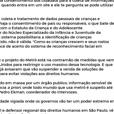
a consentimento dos cidadãos para a coleta de informações
s, quando entra em um site e ele te pergunta se pode utilizar
 coleta e tratamento de dados pessoais de crianças e
aja o consentimento de pais ou responsáveis, o que bate d
om o Estatuto da Criança e do Adolescente.
r do Núcleo Especializado da Infância e Juventude da
 sistema possibilitaria a identificação de crianças
tido, não é válida. "Como as crianças crescem e seus rostos
e de acerto do sistema de reconhecimento facial em
e o projeto do Metrô está na contramão de medidas que ve
nidos para restringir o uso massivo dessa tecnologia. E que
já avisaram que vão suspender a venda de soluções de
para evitar violações aos direitos humanos.
ado em massa por um órgão publico, informação sensível de
ância
a priori
, onde todo mundo que usa metrô é suspeito até
a Pedro Ekman, coordenador do Intervozes.
dade vigiada onde os governos vão ter um poder extremo 
al e defensor regional dos direitos humanos em São Paulo, vê