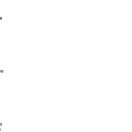
a
ão
o
e