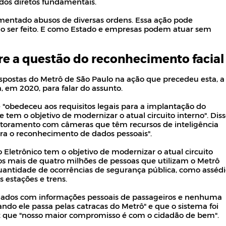
dos diretos fundamentais.
imentado abusos de diversas ordens. Essa ação pode
o ser feito. E como Estado e empresas podem atuar sem
bre a questão do reconhecimento facial
ostas do Metrô de São Paulo na ação que precedeu esta, a
 em 2020, para falar do assunto.
e "obedeceu aos requisitos legais para a implantação do
tem o objetivo de modernizar o atual circuito interno". Dis
nitoramento com câmeras que têm recursos de inteligência
ara o reconhecimento de dados pessoais".
letrônico tem o objetivo de modernizar o atual circuito
os mais de quatro milhões de pessoas que utilizam o Metrô
uantidade de ocorrências de segurança pública, como asséd
 estações e trens.
dados com informações pessoais de passageiros e nenhuma
ndo ele passa pelas catracas do Metrô" e que o sistema foi
z que "nosso maior compromisso é com o cidadão de bem".