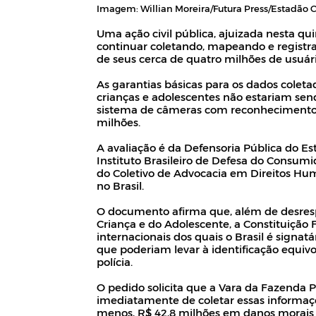
Imagem: Willian Moreira/Futura Press/Estadão 
Uma ação civil pública, ajuizada nesta qui
continuar coletando, mapeando e registr
de seus cerca de quatro milhões de usuári
As garantias básicas para os dados coleta
crianças e adolescentes não estariam s
sistema de câmeras com reconhecimento fac
milhões.
A avaliação é da Defensoria Pública do Es
Instituto Brasileiro de Defesa do Consumid
do Coletivo de Advocacia em Direitos Hu
no Brasil.
O documento afirma que, além de desrespe
Criança e do Adolescente, a Constituição
internacionais dos quais o Brasil é signat
que poderiam levar à identificação equ
polícia.
O pedido solicita que a Vara da Fazenda
imediatamente de coletar essas informaç
menos, R$ 42,8 milhões em danos morais c