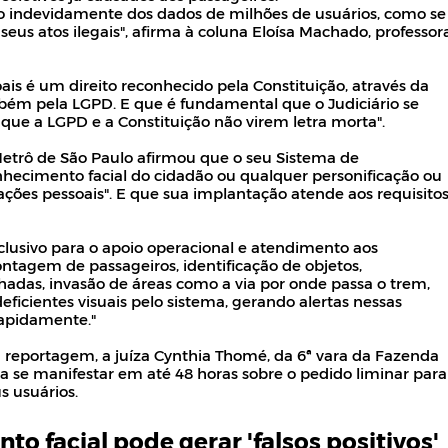
do indevidamente dos dados de milhões de usuários, como se
seus atos ilegais", afirma à coluna Eloísa Machado, professor
is é um direito reconhecido pela Constituição, através da
bém pela LGPD. E que é fundamental que o Judiciário se
que a LGPD e a Constituição não virem letra morta".
etrô de São Paulo afirmou que o seu Sistema de
hecimento facial do cidadão ou qualquer personificação ou
ões pessoais". E que sua implantação atende aos requisito
lusivo para o apoio operacional e atendimento aos
contagem de passageiros, identificação de objetos,
as, invasão de áreas como a via por onde passa o trem,
icientes visuais pelo sistema, gerando alertas nessas
rapidamente."
a reportagem, a juíza Cynthia Thomé, da 6ª vara da Fazenda
a se manifestar em até 48 horas sobre o pedido liminar para
s usuários.
o facial pode gerar 'falsos positivos'