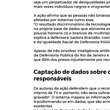
seja um perpetuador de desigualdades pr
mais vezes indivíduos negros e imigrantes"
A ação afirma que as pessoas não binári
afetadas por sistemas como esse.
"O resultado discriminatório da tecnolog
na própria base de dados que alimenta es
poucos homens cis e brancos de multinac
explica a defensora Isadora Brandão, coo
e da Igualdade Racial da Defensoria Públi
Apesar de não envolver inteligência arti
da Defensoria Pública do Rio de Janeiro e
que 83% dos presos injustamente por reco
Captação de dados sobre 
responsáveis
Os autores da ação defendem que o recon
interno de TV e, portanto, não seria suf
gravado". O sistema mapeia as informações
transformando-os em dados, que são ar
existentes.