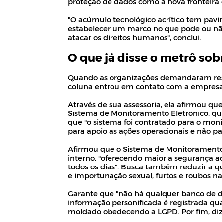
proteção de dados como a nova fronteira 
"O acúmulo tecnológico acrítico tem pav
estabelecer um marco no que pode ou nã
atacar os direitos humanos", conclui.
O que já disse o metrô so
Quando as organizações demandaram resp
coluna entrou em contato com a empresa,
Através de sua assessoria, ela afirmou qu
Sistema de Monitoramento Eletrônico, que 
que "o sistema foi contratado para o mo
para apoio as ações operacionais e não p
Afirmou que o Sistema de Monitoramento E
interno, "oferecendo maior a segurança a
todos os dias". Busca também reduzir a q
e importunação sexual, furtos e roubos nas
Garante que "não há qualquer banco de 
informação personificada é registrada qua
moldado obedecendo a LGPD. Por fim, di